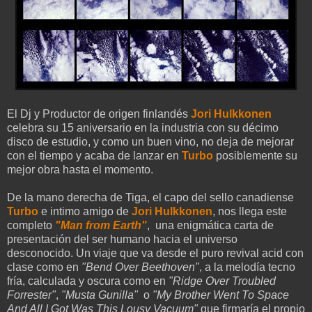
El Dj y Productor de origen finlandés
Jori Hulkkonen
celebra su 15 aniversario en la industria con su décimo
disco de estudio, y como un buen vino, no deja de mejorar
con el tiempo y acaba de lanzar en
Turbo
posiblemente su
mejor obra hasta el momento.
De la mano derecha de Tiga, el capo del sello canadiense
Turbo
e intimo amigo de
Jori Hulkkonen
, nos llega este
completo
"Man from Earth"
, una enigmática carta de
presentación del ser humano hacia el universo
desconocido. Un viaje que va desde el puro revival acid con
clase como en
"Bend Over Beethoven"
, a la melodía tecno
fría, calculada y oscura como en
"Ridge Over Troubled
Forrester"
,
"Musta Gunilla"
o
"My Brother Went To Space
And All I Got Was This Lousy Vacuum"
que firmaría el propio