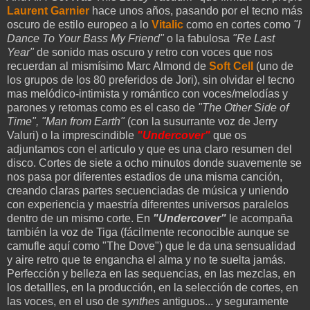
Laurent Garnier
hace unos años, pasando por el tecno más
oscuro de estilo europeo a lo
Vitalic
como en cortes como
"I
Dance To Your Bass My Friend"
o la fabulosa
"Re Last
Year"
de sonido mas oscuro y retro con voces que nos
recuerdan al mismísimo Marc Almond de
Soft Cell
(uno de
los grupos de los 80 preferidos de Jori), sin olvidar el tecno
mas melódico-intimista y romántico con voces/melodías y
parones y retomas como es el caso de
"The Other Side of
Time", "Man from Earth"
(con la susurrante voz de Jerry
Valuri) o la imprescindible
"Undercover"
que os
adjuntamos con el articulo y que es una claro resumen del
disco. Cortes de siete a ocho minutos donde suavemente se
nos pasa por diferentes estadios de una misma canción,
creando claras partes secuenciadas de música y uniendo
con experiencia y maestría diferentes universos paralelos
dentro de un mismo corte. En
"Undercover"
le acompaña
también la voz de Tiga (fácilmente reconocible aunque se
camufle aquí como "The Dove") que le da una sensualidad
y aire retro que te engancha el alma y no te suelta jamás.
Perfección y belleza en las sequencias, en las mezclas, en
los detallles, en la producción, en la selección de cortes, en
las voces, en el uso de
synthes
antiguos... y seguramente